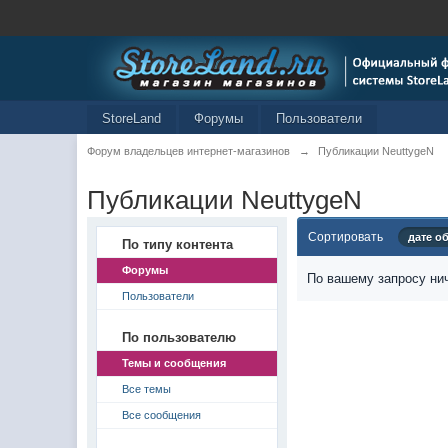
StoreLand
Форумы
Пользователи
Форум владельцев интернет-магазинов
→
Публикации NeuttygeN
Публикации NeuttygeN
Сортировать
дате о
По типу контента
Форумы
По вашему запросу нич
Пользователи
По пользователю
Темы и сообщения
Все темы
Все сообщения