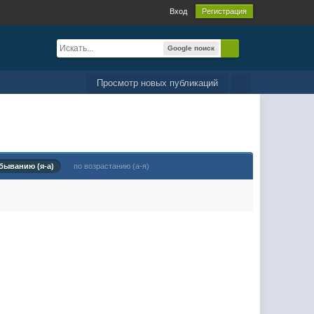
Вход
Регистрация
Google поиск
Просмотр новых публикаций
быванию (я-а)
по возрастанию (а-я)