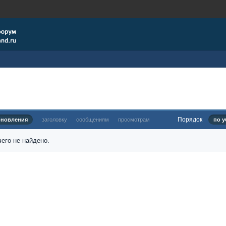
Порядок
бновления
заголовку
сообщениям
просмотрам
по у
его не найдено.