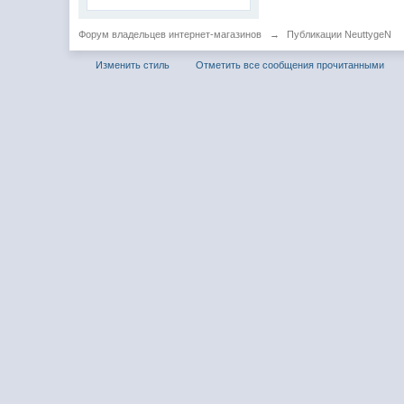
Форум владельцев интернет-магазинов
→
Публикации NeuttygeN
Изменить стиль
Отметить все сообщения прочитанными