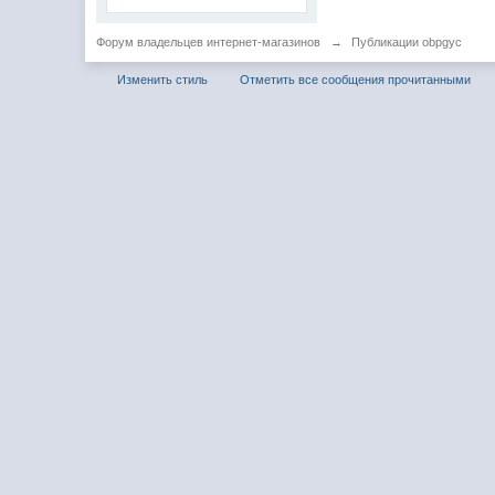
Форум владельцев интернет-магазинов
→
Публикации obpgyc
Изменить стиль
Отметить все сообщения прочитанными