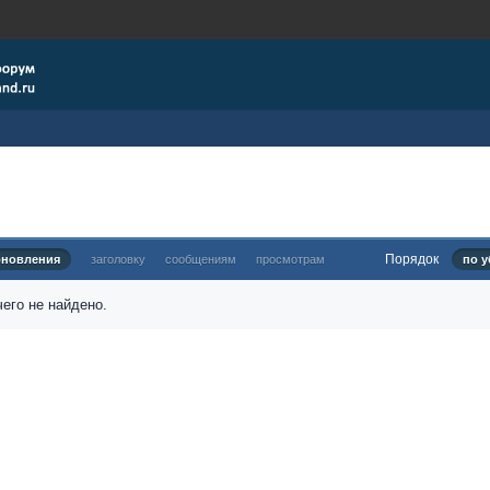
Порядок
бновления
заголовку
сообщениям
просмотрам
по у
его не найдено.