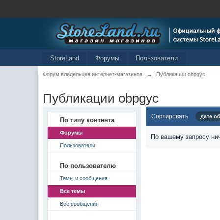
StoreLand
Форумы
Пользователи
Форум владельцев интернет-магазинов
→
Публикации obpgyc
Публикации obpgyc
Сортировать
дате о
По типу контента
Форумы
По вашему запросу нич
Пользователи
По пользователю
Темы и сообщения
Все темы
Все сообщения