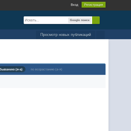
Вход
Регистрация
Google поиск
Просмотр новых публикаций
быванию (я-а)
по возрастанию (а-я)