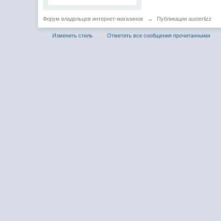
Форум владельцев интернет-магазинов
→
Публикации austerlizz
Изменить стиль
Отметить все сообщения прочитанными