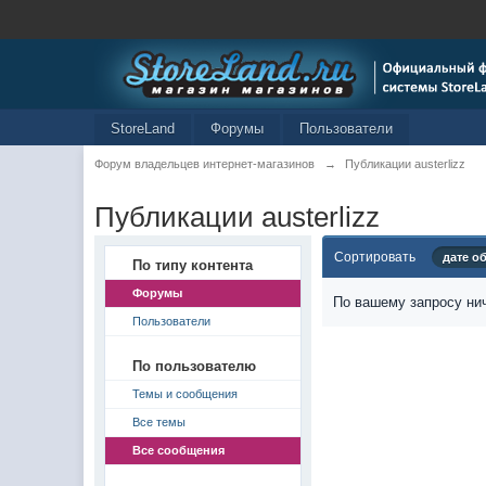
StoreLand
Форумы
Пользователи
Форум владельцев интернет-магазинов
→
Публикации austerlizz
Публикации austerlizz
Сортировать
дате о
По типу контента
Форумы
По вашему запросу нич
Пользователи
По пользователю
Темы и сообщения
Все темы
Все сообщения