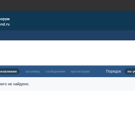
Порядок
бновления
заголовку
сообщениям
просмотрам
по у
его не найдено.