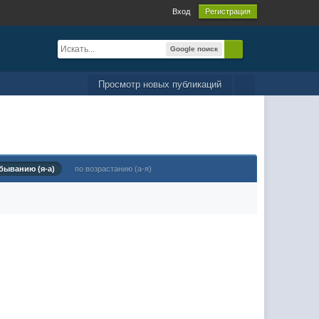
Вход
Регистрация
Google поиск
Просмотр новых публикаций
быванию (я-а)
по возрастанию (а-я)