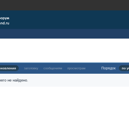
Порядок
бновления
заголовку
сообщениям
просмотрам
по у
его не найдено.