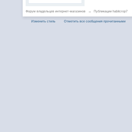
Форум владельцев интернет-магазинов
→
Публикации habitcrop7
Изменить стиль
Отметить все сообщения прочитанными