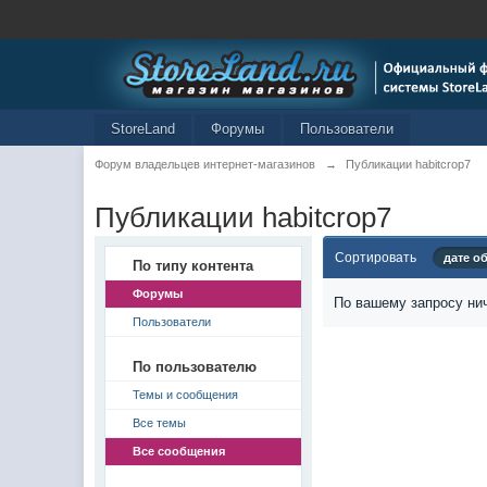
StoreLand
Форумы
Пользователи
Форум владельцев интернет-магазинов
→
Публикации habitcrop7
Публикации habitcrop7
Сортировать
дате о
По типу контента
Форумы
По вашему запросу нич
Пользователи
По пользователю
Темы и сообщения
Все темы
Все сообщения