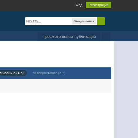
Вход
Регистрация
Google поиск
Просмотр новых публикаций
быванию (я-а)
по возрастанию (а-я)