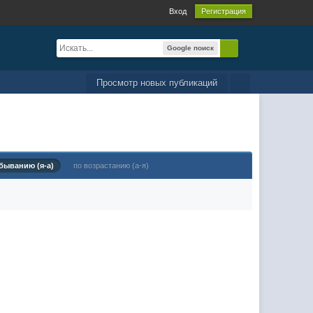
Вход
Регистрация
Google поиск
Просмотр новых публикаций
быванию (я-а)
по возрастанию (а-я)