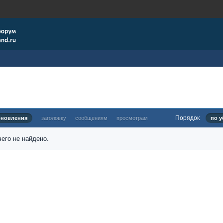
Порядок
бновления
заголовку
сообщениям
просмотрам
по у
его не найдено.