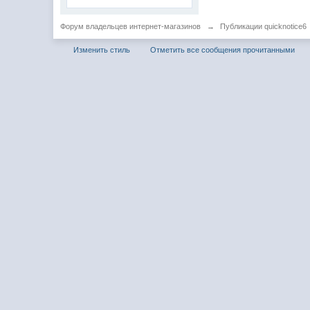
Форум владельцев интернет-магазинов
→
Публикации quicknotice6
Изменить стиль
Отметить все сообщения прочитанными