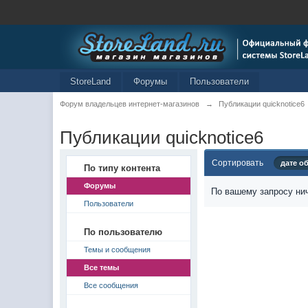
StoreLand
Форумы
Пользователи
Форум владельцев интернет-магазинов
→
Публикации quicknotice6
Публикации quicknotice6
Сортировать
дате о
По типу контента
Форумы
По вашему запросу нич
Пользователи
По пользователю
Темы и сообщения
Все темы
Все сообщения