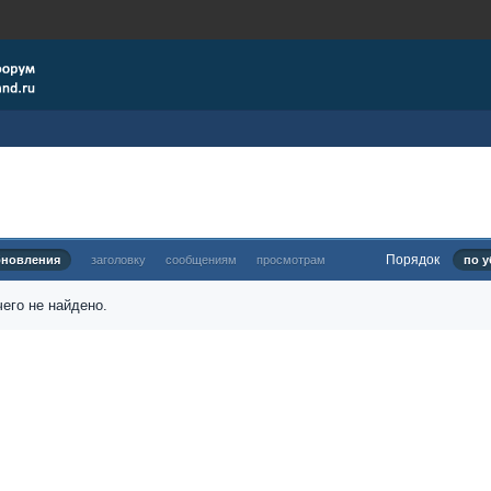
Порядок
бновления
заголовку
сообщениям
просмотрам
по у
его не найдено.