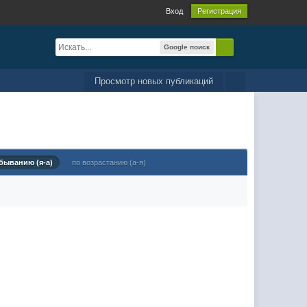
Вход
Регистрация
Google поиск
Просмотр новых публикаций
быванию (я-а)
по возрастанию (а-я)