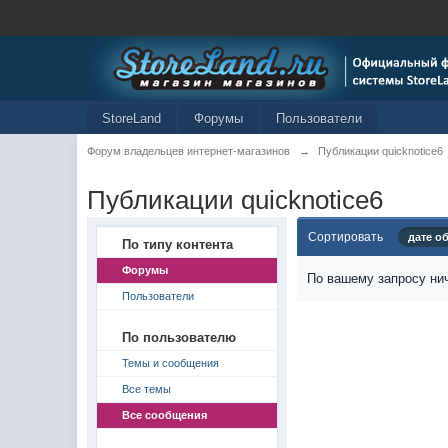
StoreLand
Форумы
Пользователи
Форум владельцев интернет-магазинов
→
Публикации quicknotice6
Публикации quicknotice6
Сортировать
дате о
По типу контента
Форумы
По вашему запросу нич
Пользователи
По пользователю
Темы и сообщения
Все темы
Все сообщения