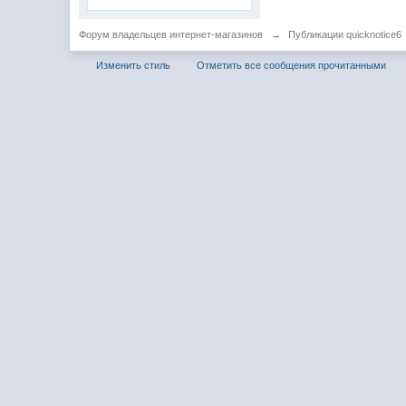
Форум владельцев интернет-магазинов
→
Публикации quicknotice6
Изменить стиль
Отметить все сообщения прочитанными