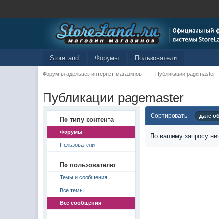
StoreLand
Форумы
Пользователи
Форум владельцев интернет-магазинов
→
Публикации pagemaster
Публикации pagemaster
Сортировать
дате о
По типу контента
Форумы
По вашему запросу нич
Пользователи
По пользователю
Темы и сообщения
Все темы
Все сообщения