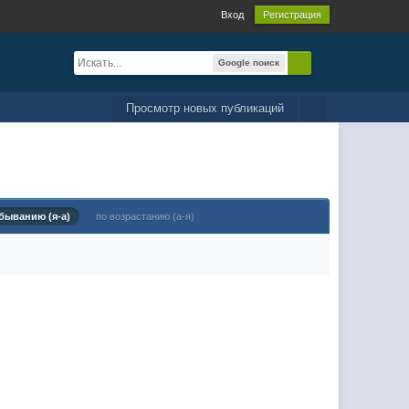
Вход
Регистрация
Google поиск
Просмотр новых публикаций
быванию (я-а)
по возрастанию (а-я)