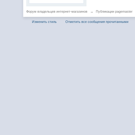
Форум владельцев интернет-магазинов
→
Публикации pagemaster
Изменить стиль
Отметить все сообщения прочитанными