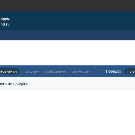
Порядок
бновления
заголовку
сообщениям
просмотрам
по у
его не найдено.