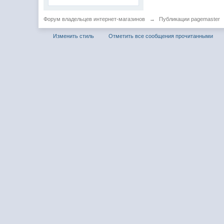
Форум владельцев интернет-магазинов
→
Публикации pagemaster
Изменить стиль
Отметить все сообщения прочитанными