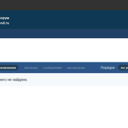
Порядок
бновления
заголовку
сообщениям
просмотрам
по у
его не найдено.