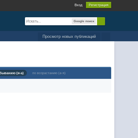
Вход
Регистрация
Google поиск
Просмотр новых публикаций
быванию (я-а)
по возрастанию (а-я)