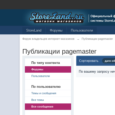
StoreLand
Форумы
Пользователи
Форум владельцев интернет-магазинов
→
Публикации pagemaster
Публикации pagemaster
Сортировать
дате о
По типу контента
Форумы
По вашему запросу нич
Пользователи
По пользователю
Темы и сообщения
Все темы
Все сообщения