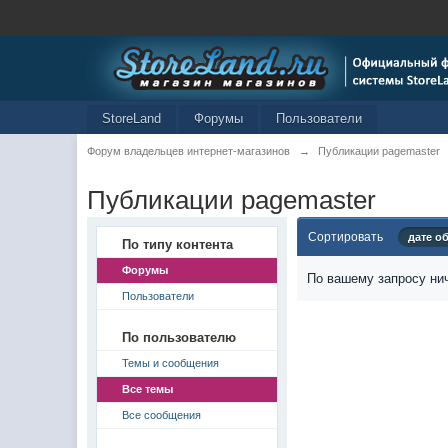
StoreLand
Форумы
Пользователи
Форум владельцев интернет-магазинов
→
Публикации pagemaster
Публикации pagemaster
Сортировать
дате о
По типу контента
Форумы
По вашему запросу нич
Пользователи
По пользователю
Темы и сообщения
Все темы
Все сообщения