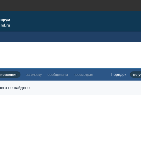
Порядок
бновления
заголовку
сообщениям
просмотрам
по у
его не найдено.