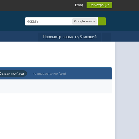
Вход
Регистрация
Google поиск
Просмотр новых публикаций
быванию (я-а)
по возрастанию (а-я)