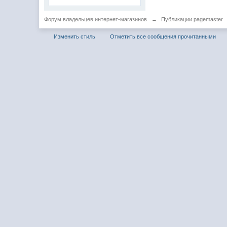
Форум владельцев интернет-магазинов
→
Публикации pagemaster
Изменить стиль
Отметить все сообщения прочитанными