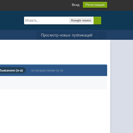
Вход
Регистрация
Google поиск
Просмотр новых публикаций
быванию (я-а)
по возрастанию (а-я)