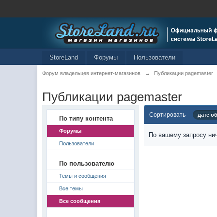
StoreLand
Форумы
Пользователи
Форум владельцев интернет-магазинов
→
Публикации pagemaster
Публикации pagemaster
Сортировать
дате о
По типу контента
Форумы
По вашему запросу нич
Пользователи
По пользователю
Темы и сообщения
Все темы
Все сообщения