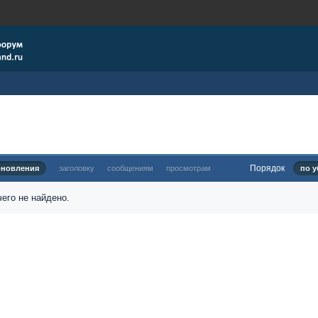
Порядок
бновления
заголовку
сообщениям
просмотрам
по у
его не найдено.