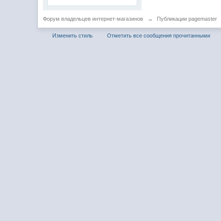
Форум владельцев интернет-магазинов
→
Публикации pagemaster
Изменить стиль
Отметить все сообщения прочитанными