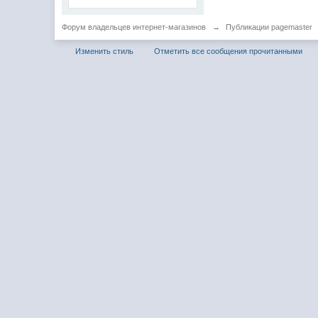
Форум владельцев интернет-магазинов
→
Публикации pagemaster
Изменить стиль
Отметить все сообщения прочитанными