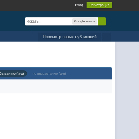
Вход
Регистрация
Google поиск
Просмотр новых публикаций
быванию (я-а)
по возрастанию (а-я)