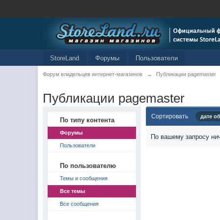
StoreLand
Форумы
Пользователи
Форум владельцев интернет-магазинов
→
Публикации pagemaster
Публикации pagemaster
Сортировать
дате о
По типу контента
Форумы
По вашему запросу нич
Пользователи
По пользователю
Темы и сообщения
Все темы
Все сообщения