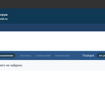
Порядок
бновления
заголовку
сообщениям
просмотрам
по у
его не найдено.