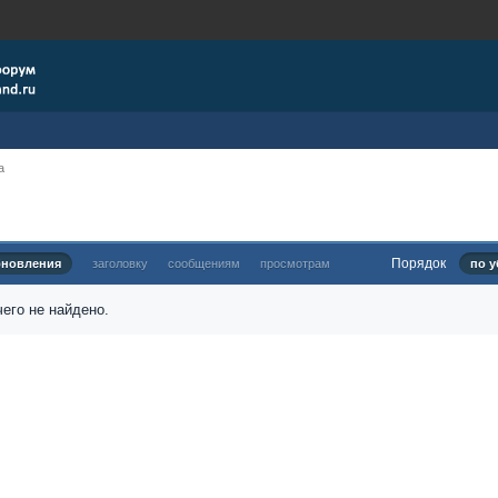
a
Порядок
бновления
заголовку
сообщениям
просмотрам
по у
его не найдено.