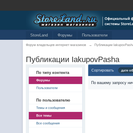
StoreLand
Форумы
Пользователи
Форум владельцев интернет-магазинов
→
Публикации IakupovPash
Публикации IakupovPasha
Сортировать
дате о
По типу контента
Форумы
По вашему запросу нич
Пользователи
По пользователю
Темы и сообщения
Все темы
Все сообщения