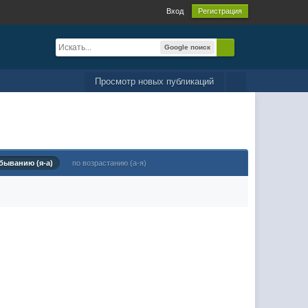
Вход
Регистрация
Google поиск
Просмотр новых публикаций
быванию (я-а)
по возрастанию (а-я)