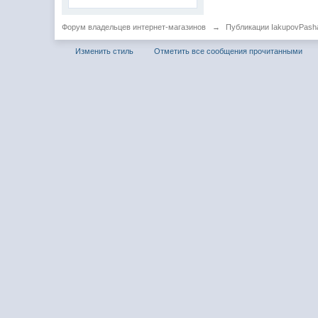
Форум владельцев интернет-магазинов
→
Публикации IakupovPash
Изменить стиль
Отметить все сообщения прочитанными