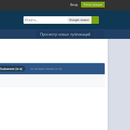
Вход
Регистрация
Google поиск
Просмотр новых публикаций
быванию (я-а)
по возрастанию (а-я)