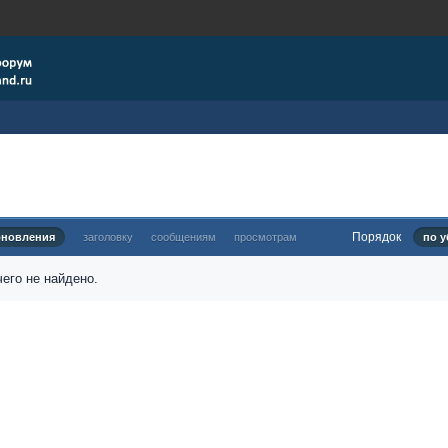
Порядок
бновления
заголовку
сообщениям
просмотрам
по у
его не найдено.