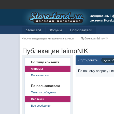
StoreLand
Форумы
Пользователи
Форум владельцев интернет-магазинов
→
Публикации laimoNIK
Публикации laimoNIK
Сортировать
дате о
По типу контента
Форумы
По вашему запросу нич
Пользователи
По пользователю
Темы и сообщения
Все темы
Все сообщения