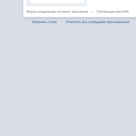
Форум владельцев интернет-магазинов
→
Публикации laimoNIK
Изменить стиль
Отметить все сообщения прочитанными