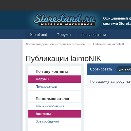
StoreLand
Форумы
Пользователи
Форум владельцев интернет-магазинов
→
Публикации laimoNIK
Публикации laimoNIK
Сортировать
дате о
По типу контента
Форумы
По вашему запросу нич
Пользователи
По пользователю
Темы и сообщения
Все темы
Все сообщения