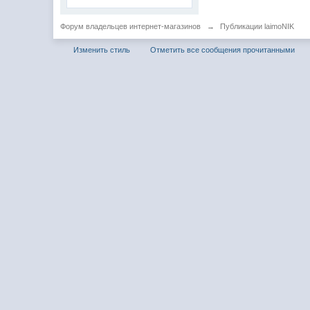
Форум владельцев интернет-магазинов
→
Публикации laimoNIK
Изменить стиль
Отметить все сообщения прочитанными