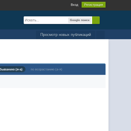
Вход
Регистрация
Google поиск
Просмотр новых публикаций
быванию (я-а)
по возрастанию (а-я)