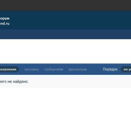
Порядок
бновления
заголовку
сообщениям
просмотрам
по у
его не найдено.