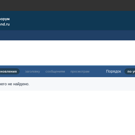
Порядок
бновления
заголовку
сообщениям
просмотрам
по у
его не найдено.