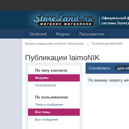
StoreLand
Форумы
Пользователи
Форум владельцев интернет-магазинов
→
Публикации laimoNIK
Публикации laimoNIK
Сортировать
дате о
По типу контента
Форумы
По вашему запросу нич
Пользователи
По пользователю
Темы и сообщения
Все темы
Все сообщения