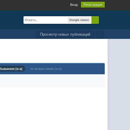
Вход
Регистрация
Google поиск
Просмотр новых публикаций
быванию (я-а)
по возрастанию (а-я)