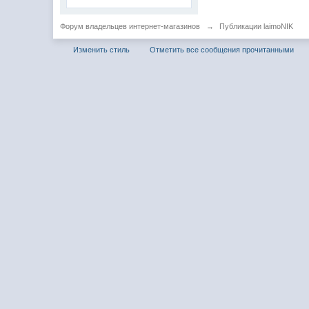
Форум владельцев интернет-магазинов
→
Публикации laimoNIK
Изменить стиль
Отметить все сообщения прочитанными