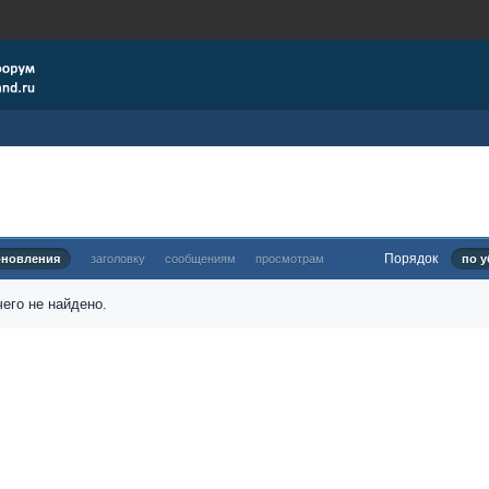
Порядок
бновления
заголовку
сообщениям
просмотрам
по у
его не найдено.