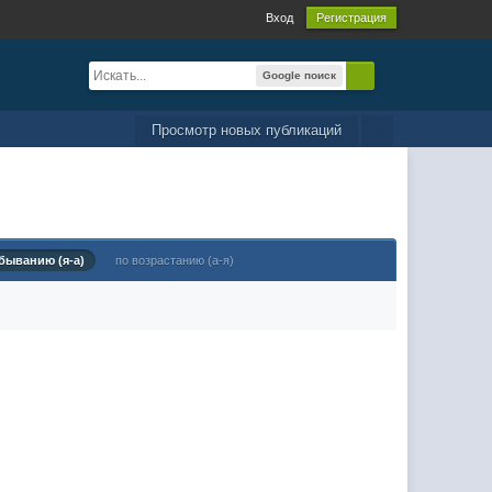
Вход
Регистрация
Google поиск
Просмотр новых публикаций
быванию (я-а)
по возрастанию (а-я)