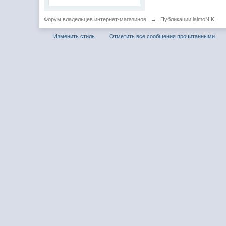
Форум владельцев интернет-магазинов
→
Публикации laimoNIK
Изменить стиль
Отметить все сообщения прочитанными