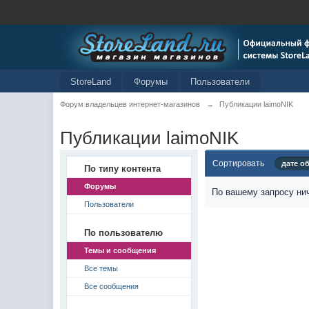
StoreLand
Форумы
Пользователи
Форум владельцев интернет-магазинов
→
Публикации laimoNIK
Публикации laimoNIK
Сортировать
дате о
По типу контента
Форумы
По вашему запросу нич
Пользователи
По пользователю
Темы и сообщения
Все темы
Все сообщения