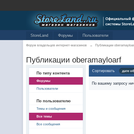
StoreLand
Форумы
Пользователи
Форум владельцев интернет-магазинов
→
Публикации oberamayloar
Публикации oberamayloarf
Сортировать
дате о
По типу контента
Форумы
По вашему запросу нич
Пользователи
По пользователю
Темы и сообщения
Все темы
Все сообщения