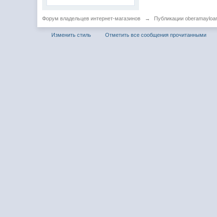
Форум владельцев интернет-магазинов
→
Публикации oberamayloar
Изменить стиль
Отметить все сообщения прочитанными