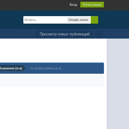
Вход
Регистрация
Google поиск
Просмотр новых публикаций
быванию (я-а)
по возрастанию (а-я)