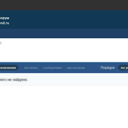
f
Порядок
бновления
заголовку
сообщениям
просмотрам
по у
его не найдено.