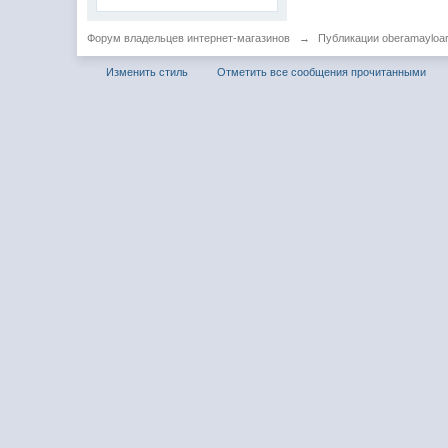
Форум владельцев интернет-магазинов
→
Публикации oberamayloar
Изменить стиль
Отметить все сообщения прочитанными