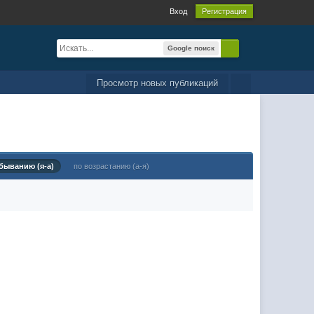
Вход
Регистрация
Google поиск
Просмотр новых публикаций
быванию (я-а)
по возрастанию (а-я)