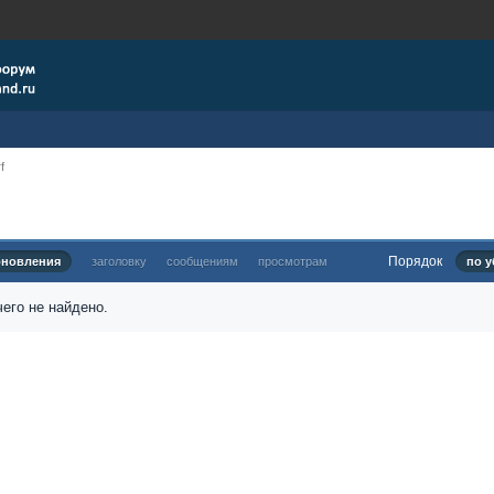
f
Порядок
бновления
заголовку
сообщениям
просмотрам
по у
его не найдено.