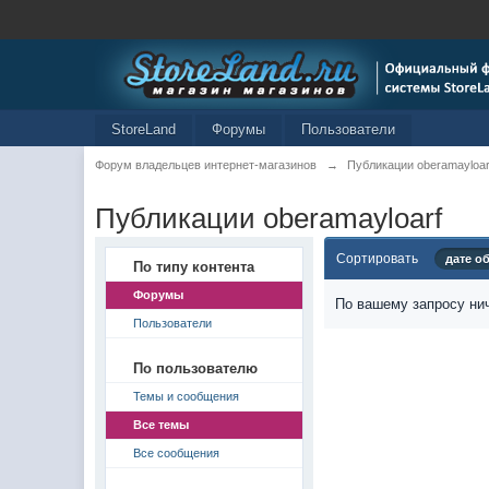
StoreLand
Форумы
Пользователи
Форум владельцев интернет-магазинов
→
Публикации oberamayloar
Публикации oberamayloarf
Сортировать
дате о
По типу контента
Форумы
По вашему запросу нич
Пользователи
По пользователю
Темы и сообщения
Все темы
Все сообщения