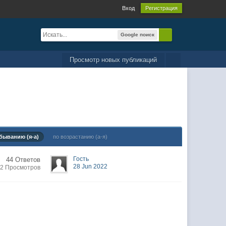
Вход
Регистрация
Google поиск
Просмотр новых публикаций
быванию (я-а)
по возрастанию (а-я)
Гость
44 Ответов
28 Jun 2022
2 Просмотров