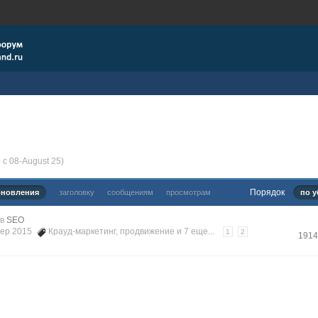
с 08-August 25)
Порядок
бновления
заголовку
сообщениям
просмотрам
по у
в
SEO
 Sep 2015
Крауд-маркетинг
,
продвижение
и 7 еще...
1
2
1914