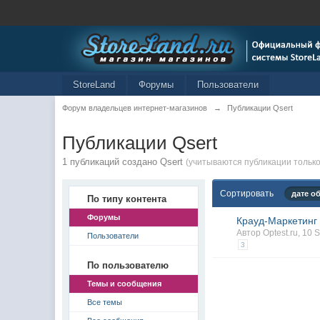
StoreLand
Форумы
Пользователи
Форум владельцев интернет-магазинов
→
Публикации Qsert
Публикации Qsert
1 публикаций создано Qsert
(учитываются публикации только 
Сортировать
дате о
По типу контента
Форумы
Крауд-Маркетинг
Автор
Optest.ru
, 10
Пользователи
3
По пользователю
Темы и сообщения
Все темы