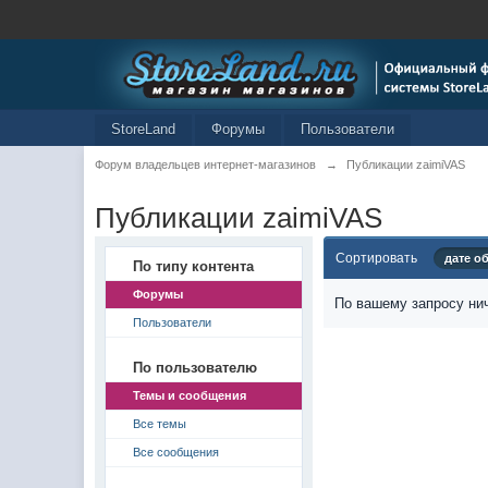
StoreLand
Форумы
Пользователи
Форум владельцев интернет-магазинов
→
Публикации zaimiVAS
Публикации zaimiVAS
Сортировать
дате о
По типу контента
Форумы
По вашему запросу нич
Пользователи
По пользователю
Темы и сообщения
Все темы
Все сообщения