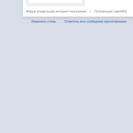
Форум владельцев интернет-магазинов
→
Публикации zaimiVAS
Изменить стиль
Отметить все сообщения прочитанными