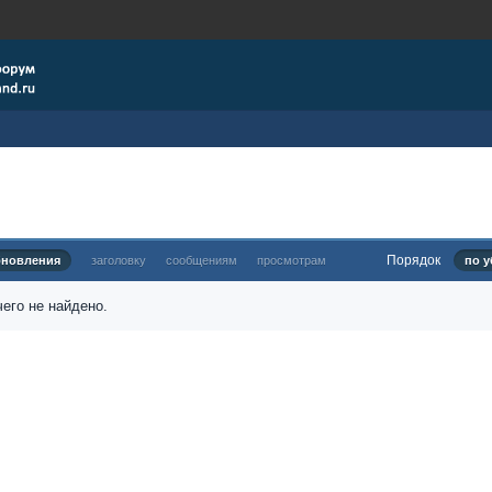
Порядок
бновления
заголовку
сообщениям
просмотрам
по у
его не найдено.