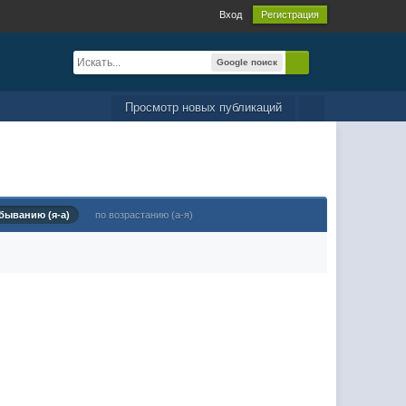
Вход
Регистрация
Google поиск
Просмотр новых публикаций
быванию (я-а)
по возрастанию (а-я)