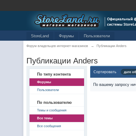
StoreLand
Форумы
Пользователи
Форум владельцев интернет-магазинов
→
Публикации Anders
Публикации Anders
Сортировать
дате о
По типу контента
Форумы
По вашему запросу нич
Пользователи
По пользователю
Темы и сообщения
Все темы
Все сообщения