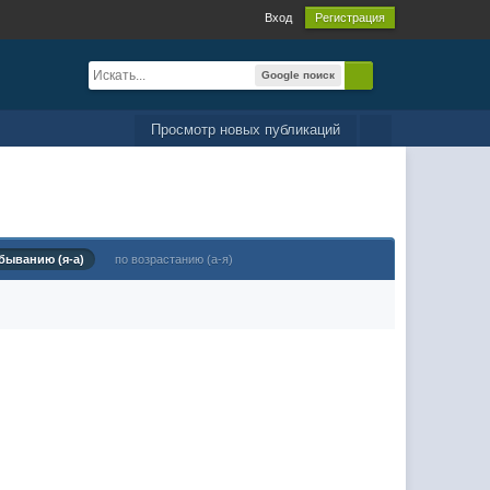
Вход
Регистрация
Google поиск
Просмотр новых публикаций
быванию (я-а)
по возрастанию (а-я)