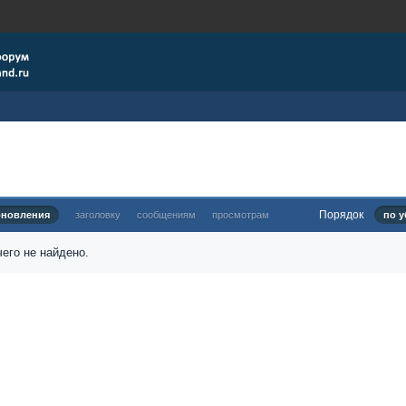
Порядок
бновления
заголовку
сообщениям
просмотрам
по у
его не найдено.