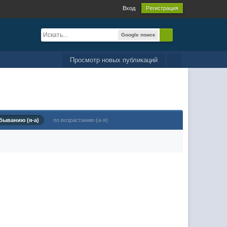
Вход
Регистрация
Google поиск
Просмотр новых публикаций
быванию (я-а)
по возрастанию (а-я)