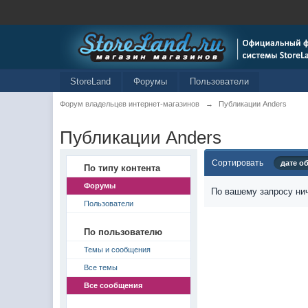
StoreLand
Форумы
Пользователи
Форум владельцев интернет-магазинов
→
Публикации Anders
Публикации Anders
Сортировать
дате о
По типу контента
Форумы
По вашему запросу нич
Пользователи
По пользователю
Темы и сообщения
Все темы
Все сообщения