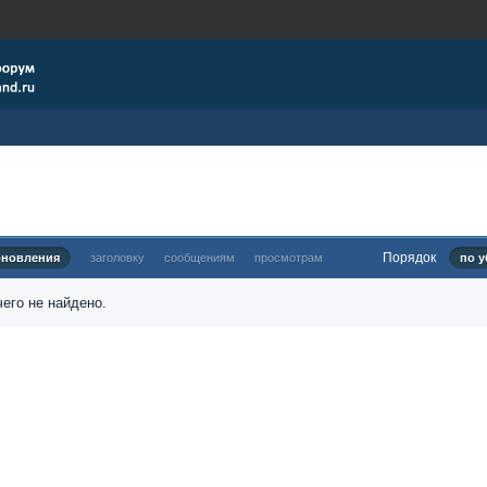
Порядок
бновления
заголовку
сообщениям
просмотрам
по у
его не найдено.