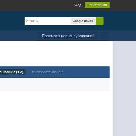
Вход
Регистрация
Google поиск
Просмотр новых публикаций
быванию (я-а)
по возрастанию (а-я)