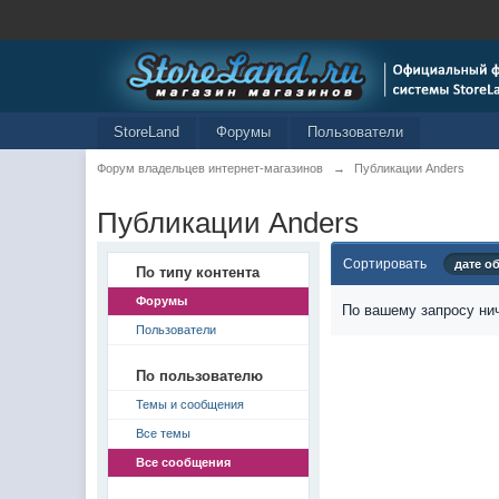
StoreLand
Форумы
Пользователи
Форум владельцев интернет-магазинов
→
Публикации Anders
Публикации Anders
Сортировать
дате о
По типу контента
Форумы
По вашему запросу нич
Пользователи
По пользователю
Темы и сообщения
Все темы
Все сообщения