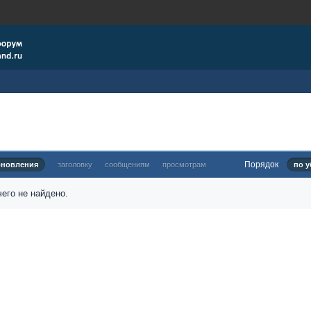
Порядок
бновления
заголовку
сообщениям
просмотрам
по у
его не найдено.