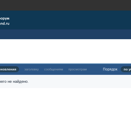
Порядок
бновления
заголовку
сообщениям
просмотрам
по у
его не найдено.