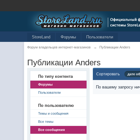
StoreLand
Форумы
Пользователи
Форум владельцев интернет-магазинов
→
Публикации Anders
Публикации Anders
Сортировать
дате о
По типу контента
Форумы
По вашему запросу нич
Пользователи
По пользователю
Темы и сообщения
Все темы
Все сообщения