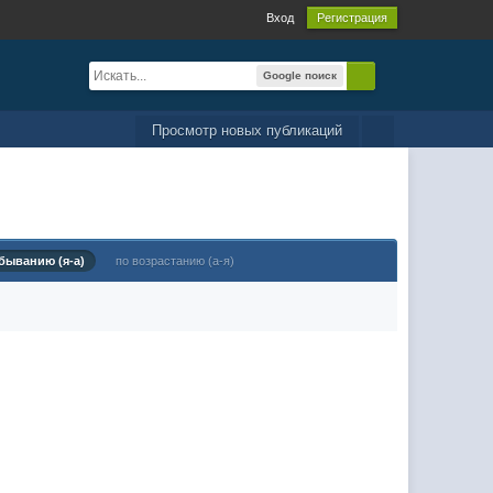
Вход
Регистрация
Google поиск
Просмотр новых публикаций
быванию (я-а)
по возрастанию (а-я)