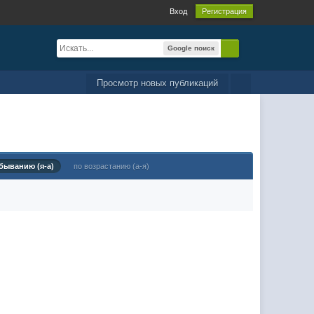
Вход
Регистрация
Google поиск
Просмотр новых публикаций
быванию (я-а)
по возрастанию (а-я)