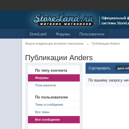
StoreLand
Форумы
Пользователи
Форум владельцев интернет-магазинов
→
Публикации Anders
Публикации Anders
Сортировать
дате о
По типу контента
Форумы
По вашему запросу нич
Пользователи
По пользователю
Темы и сообщения
Все темы
Все сообщения