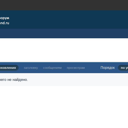
Порядок
бновления
заголовку
сообщениям
просмотрам
по у
его не найдено.