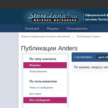
StoreLand
Форумы
Пользователи
Форум владельцев интернет-магазинов
→
Публикации Anders
Публикации Anders
Сортировать
дате о
По типу контента
Форумы
По вашему запросу нич
Пользователи
По пользователю
Темы и сообщения
Все темы
Все сообщения