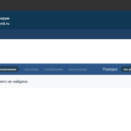
Порядок
бновления
заголовку
сообщениям
просмотрам
по у
его не найдено.