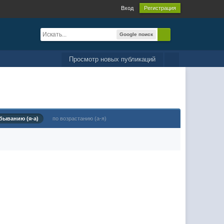
Вход
Регистрация
Google поиск
Просмотр новых публикаций
быванию (я-а)
по возрастанию (а-я)