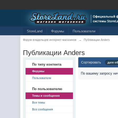
StoreLand
Форумы
Пользователи
Форум владельцев интернет-магазинов
→
Публикации Anders
Публикации Anders
Сортировать
дате о
По типу контента
Форумы
По вашему запросу нич
Пользователи
По пользователю
Темы и сообщения
Все темы
Все сообщения