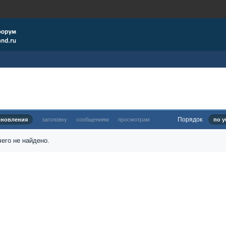
Порядок
бновления
заголовку
сообщениям
просмотрам
по у
его не найдено.