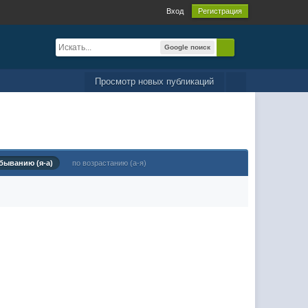
Вход
Регистрация
Google поиск
Просмотр новых публикаций
быванию (я-а)
по возрастанию (а-я)