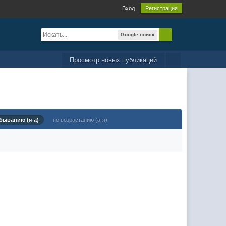
Вход
Регистрация
Google поиск
Просмотр новых публикаций
быванию (я-а)
по возрастанию (а-я)