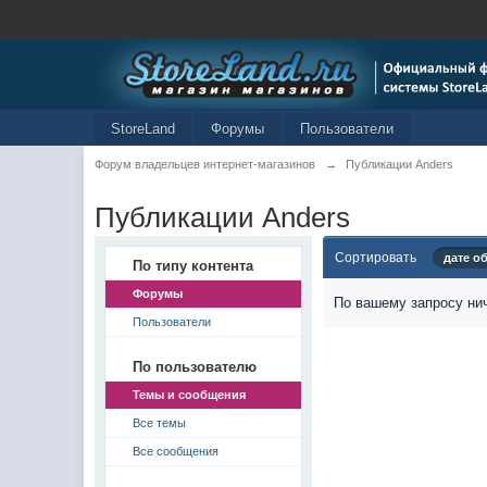
StoreLand
Форумы
Пользователи
Форум владельцев интернет-магазинов
→
Публикации Anders
Публикации Anders
Сортировать
дате о
По типу контента
Форумы
По вашему запросу нич
Пользователи
По пользователю
Темы и сообщения
Все темы
Все сообщения