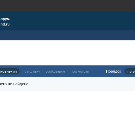
Порядок
бновления
заголовку
сообщениям
просмотрам
по у
его не найдено.