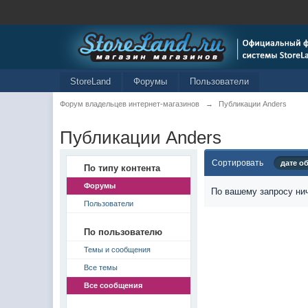
StoreLand
Форумы
Пользователи
Форум владельцев интернет-магазинов
→
Публикации Anders
Публикации Anders
Сортировать
дате о
По типу контента
Форумы
По вашему запросу нич
Пользователи
По пользователю
Темы и сообщения
Все темы
Все сообщения