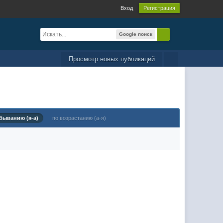
Вход
Регистрация
Google поиск
Просмотр новых публикаций
быванию (я-а)
по возрастанию (а-я)