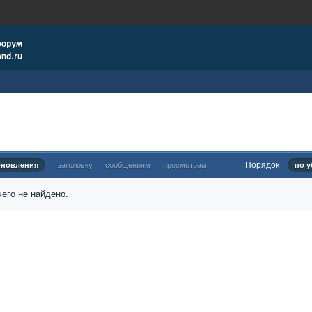
Порядок
бновления
заголовку
сообщениям
просмотрам
по у
его не найдено.