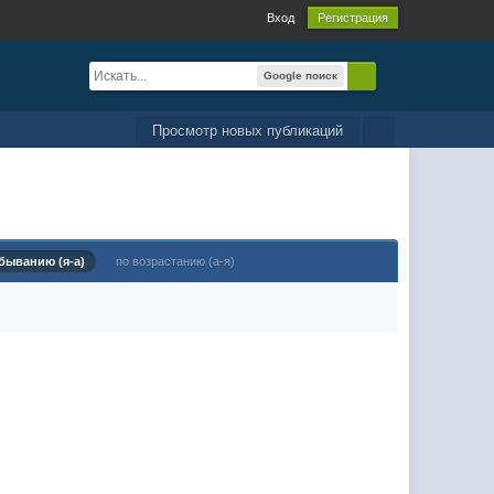
Вход
Регистрация
Google поиск
Просмотр новых публикаций
быванию (я-а)
по возрастанию (а-я)