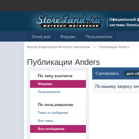
StoreLand
Форумы
Пользователи
Форум владельцев интернет-магазинов
→
Публикации Anders
Публикации Anders
Сортировать
дате о
По типу контента
Форумы
По вашему запросу нич
Пользователи
По пользователю
Темы и сообщения
Все темы
Все сообщения