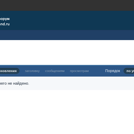
Порядок
бновления
заголовку
сообщениям
просмотрам
по у
его не найдено.