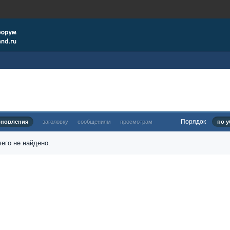
Порядок
бновления
заголовку
сообщениям
просмотрам
по у
его не найдено.