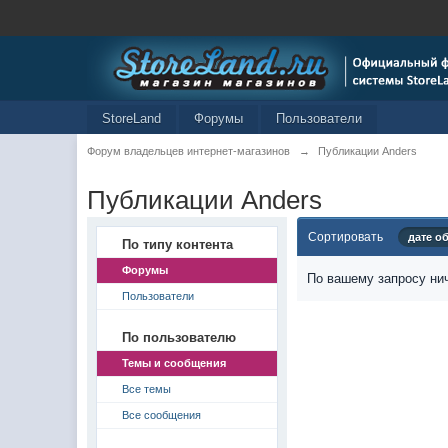
StoreLand
Форумы
Пользователи
Форум владельцев интернет-магазинов
→
Публикации Anders
Публикации Anders
Сортировать
дате о
По типу контента
Форумы
По вашему запросу нич
Пользователи
По пользователю
Темы и сообщения
Все темы
Все сообщения