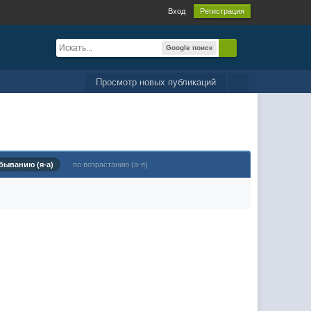
Вход
Регистрация
Google поиск
Просмотр новых публикаций
быванию (я-а)
по возрастанию (а-я)