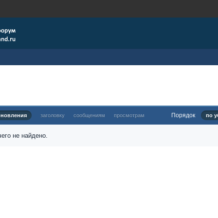
Порядок
бновления
заголовку
сообщениям
просмотрам
по у
его не найдено.