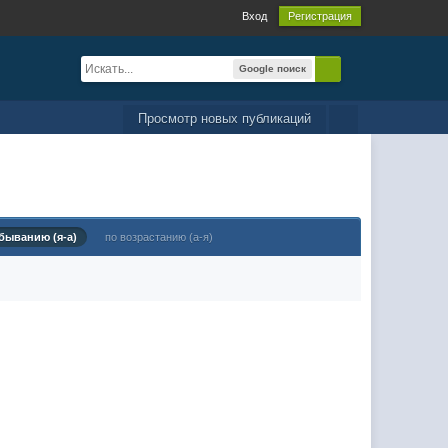
Вход
Регистрация
Google поиск
Просмотр новых публикаций
быванию (я-а)
по возрастанию (а-я)