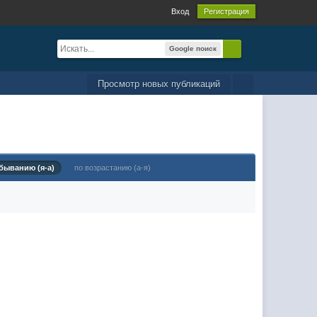
Вход
Регистрация
Google поиск
Просмотр новых публикаций
быванию (я-а)
по возрастанию (а-я)