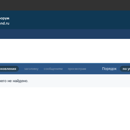
Порядок
бновления
заголовку
сообщениям
просмотрам
по у
его не найдено.