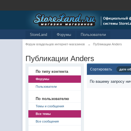
StoreLand
Форумы
Пользователи
Форум владельцев интернет-магазинов
→
Публикации Anders
Публикации Anders
Сортировать
дате о
По типу контента
Форумы
По вашему запросу нич
Пользователи
По пользователю
Темы и сообщения
Все темы
Все сообщения