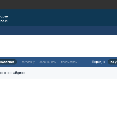
Порядок
бновления
заголовку
сообщениям
просмотрам
по у
его не найдено.