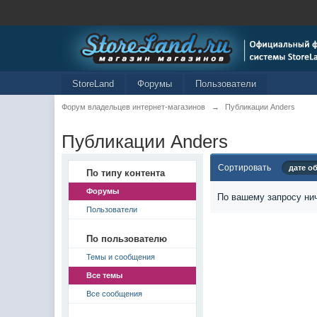
StoreLand
Форумы
Пользователи
Форум владельцев интернет-магазинов
→
Публикации Anders
Публикации Anders
Сортировать
дате о
По типу контента
Форумы
По вашему запросу нич
Пользователи
По пользователю
Темы и сообщения
Все темы
Все сообщения