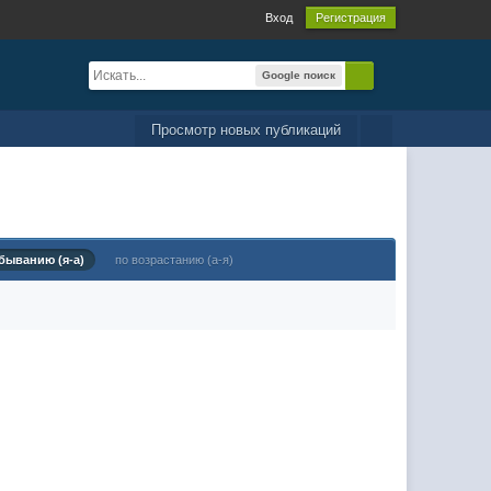
Вход
Регистрация
Google поиск
Просмотр новых публикаций
быванию (я-а)
по возрастанию (а-я)