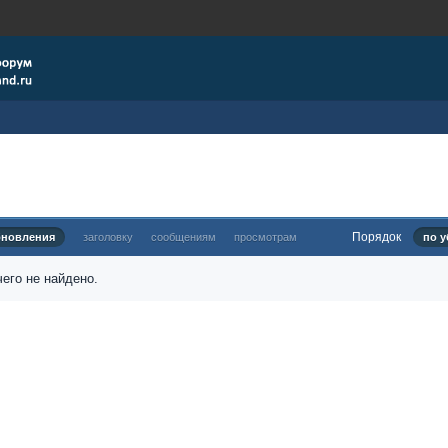
Порядок
бновления
заголовку
сообщениям
просмотрам
по у
его не найдено.