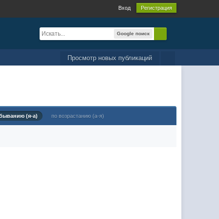
Вход
Регистрация
Google поиск
Просмотр новых публикаций
быванию (я-а)
по возрастанию (а-я)