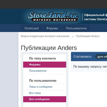
StoreLand
Форумы
Пользователи
Форум владельцев интернет-магазинов
→
Публикации Anders
Публикации Anders
Сортировать
дате о
По типу контента
Форумы
По вашему запросу нич
Пользователи
По пользователю
Темы и сообщения
Все темы
Все сообщения