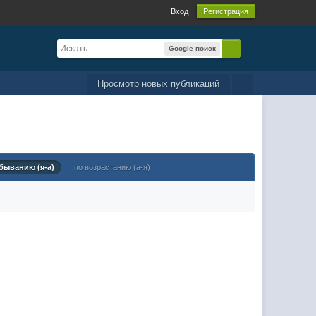
Вход
Регистрация
Google поиск
Просмотр новых публикаций
быванию (я-а)
по возрастанию (а-я)