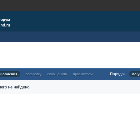
Порядок
бновления
заголовку
сообщениям
просмотрам
по у
его не найдено.