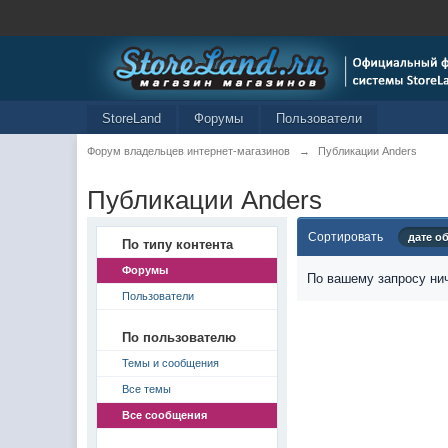
StoreLand
Форумы
Пользователи
Форум владельцев интернет-магазинов
→
Публикации Anders
Публикации Anders
Сортировать
дате о
По типу контента
Форумы
По вашему запросу нич
Пользователи
По пользователю
Темы и сообщения
Все темы
Все сообщения