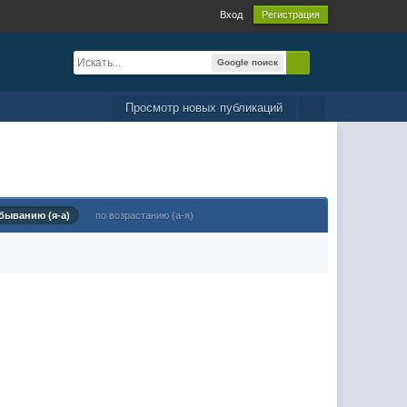
Вход
Регистрация
Google поиск
Просмотр новых публикаций
быванию (я-а)
по возрастанию (а-я)