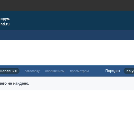
Порядок
бновления
заголовку
сообщениям
просмотрам
по у
его не найдено.