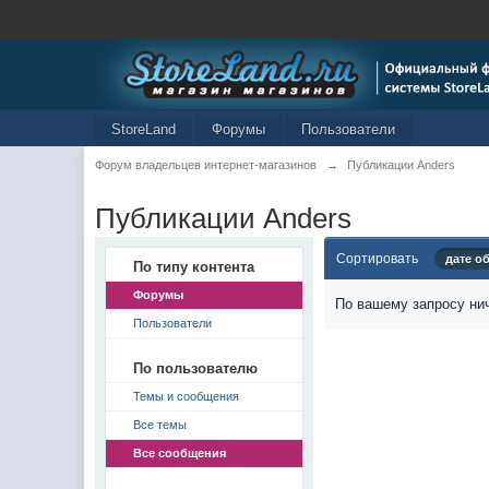
StoreLand
Форумы
Пользователи
Форум владельцев интернет-магазинов
→
Публикации Anders
Публикации Anders
Сортировать
дате о
По типу контента
Форумы
По вашему запросу нич
Пользователи
По пользователю
Темы и сообщения
Все темы
Все сообщения