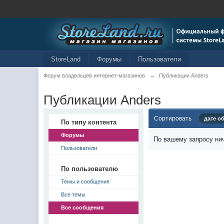
StoreLand
Форумы
Пользователи
Форум владельцев интернет-магазинов
→
Публикации Anders
Публикации Anders
Сортировать
дате о
По типу контента
Форумы
По вашему запросу нич
Пользователи
По пользователю
Темы и сообщения
Все темы
Все сообщения