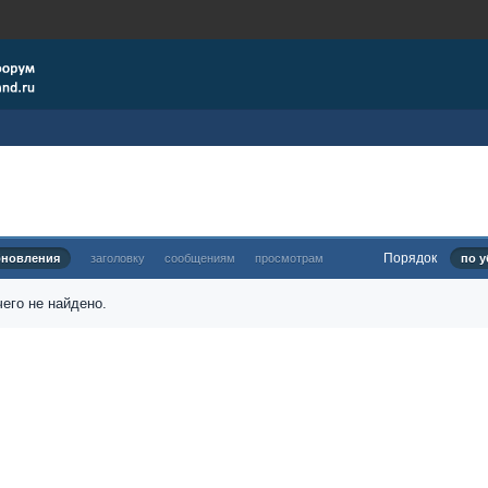
Порядок
бновления
заголовку
сообщениям
просмотрам
по у
его не найдено.