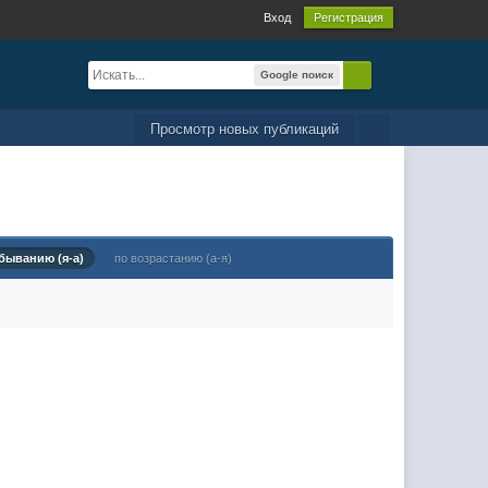
Вход
Регистрация
Google поиск
Просмотр новых публикаций
быванию (я-а)
по возрастанию (а-я)