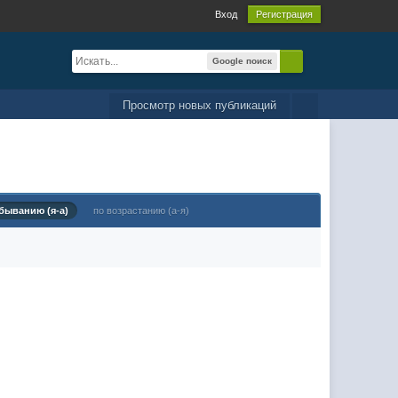
Вход
Регистрация
Google поиск
Просмотр новых публикаций
быванию (я-а)
по возрастанию (а-я)