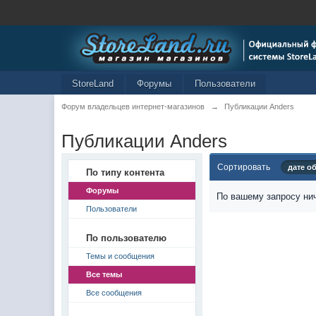
StoreLand
Форумы
Пользователи
Форум владельцев интернет-магазинов
→
Публикации Anders
Публикации Anders
Сортировать
дате о
По типу контента
Форумы
По вашему запросу нич
Пользователи
По пользователю
Темы и сообщения
Все темы
Все сообщения