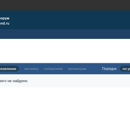
Порядок
бновления
заголовку
сообщениям
просмотрам
по у
его не найдено.