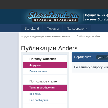
StoreLand
Форумы
Пользователи
Форум владельцев интернет-магазинов
→
Публикации Anders
Публикации Anders
Сортировать
дате о
По типу контента
Форумы
По вашему запросу нич
Пользователи
По пользователю
Темы и сообщения
Все темы
Все сообщения