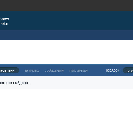
Порядок
бновления
заголовку
сообщениям
просмотрам
по у
его не найдено.