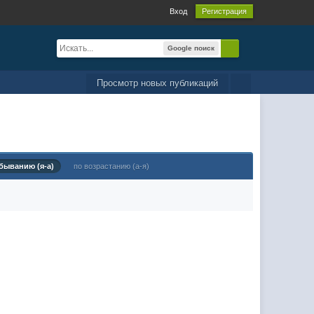
Вход
Регистрация
Google поиск
Просмотр новых публикаций
быванию (я-а)
по возрастанию (а-я)