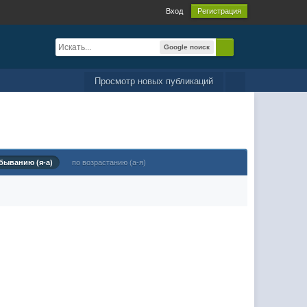
Вход
Регистрация
Google поиск
Просмотр новых публикаций
быванию (я-а)
по возрастанию (а-я)