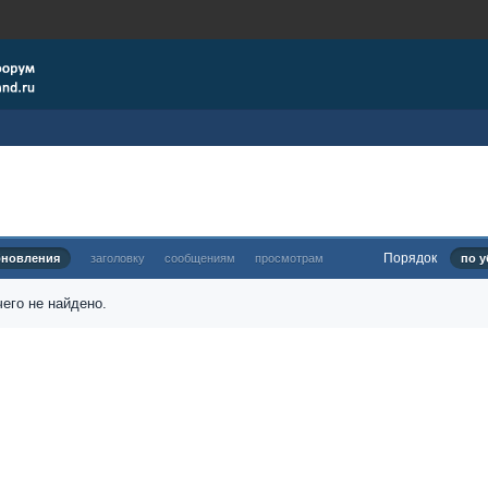
Порядок
бновления
заголовку
сообщениям
просмотрам
по у
его не найдено.