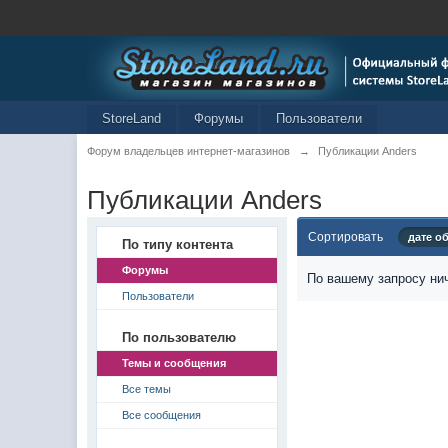
StoreLand
Форумы
Пользователи
Форум владельцев интернет-магазинов
→
Публикации Anders
Публикации Anders
Сортировать
дате о
По типу контента
Форумы
По вашему запросу нич
Пользователи
По пользователю
Темы и сообщения
Все темы
Все сообщения