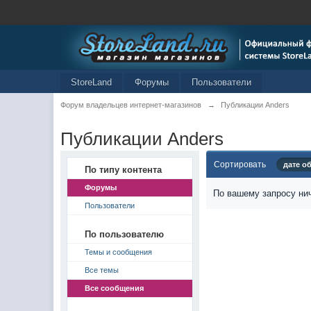
StoreLand
Форумы
Пользователи
Форум владельцев интернет-магазинов
→
Публикации Anders
Публикации Anders
Сортировать
дате о
По типу контента
Форумы
По вашему запросу нич
Пользователи
По пользователю
Темы и сообщения
Все темы
Все сообщения