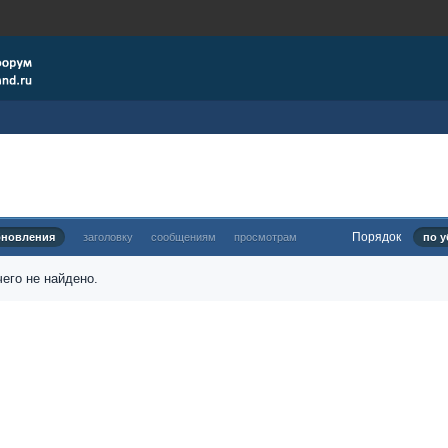
Порядок
бновления
заголовку
сообщениям
просмотрам
по у
его не найдено.