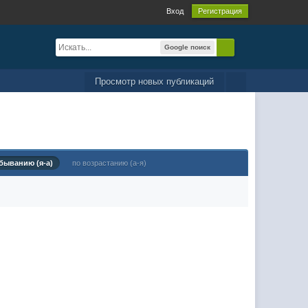
Вход
Регистрация
Google поиск
Просмотр новых публикаций
быванию (я-а)
по возрастанию (а-я)