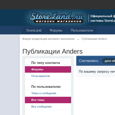
StoreLand
Форумы
Пользователи
Форум владельцев интернет-магазинов
→
Публикации Anders
Публикации Anders
Сортировать
дате о
По типу контента
Форумы
По вашему запросу нич
Пользователи
По пользователю
Темы и сообщения
Все темы
Все сообщения