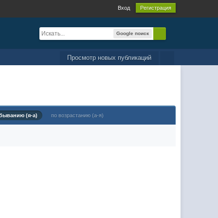
Вход
Регистрация
Google поиск
Просмотр новых публикаций
быванию (я-а)
по возрастанию (а-я)