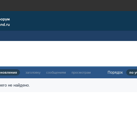
Порядок
бновления
заголовку
сообщениям
просмотрам
по у
его не найдено.