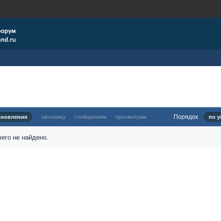
Порядок
бновления
заголовку
сообщениям
просмотрам
по у
его не найдено.