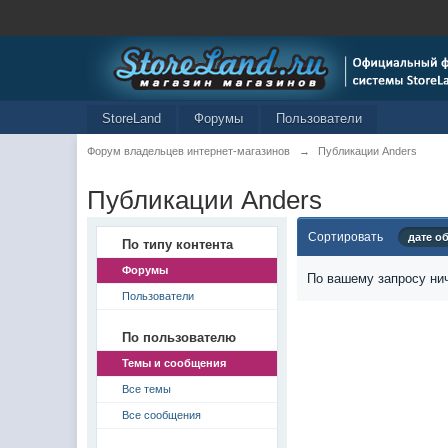
StoreLand
Форумы
Пользователи
Форум владельцев интернет-магазинов
→
Публикации Anders
Публикации Anders
Сортировать
дате о
По типу контента
Форумы
По вашему запросу нич
Пользователи
По пользователю
Темы и сообщения
Все темы
Все сообщения