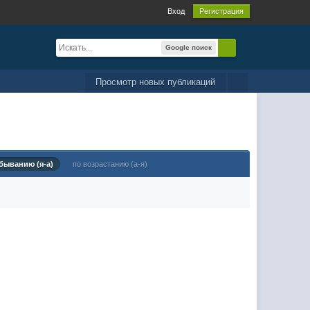
Вход
Регистрация
Google поиск
Просмотр новых публикаций
быванию (я-а)
по возрастанию (а-я)