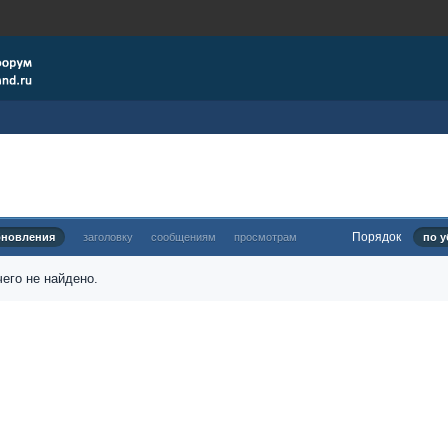
Порядок
бновления
заголовку
сообщениям
просмотрам
по у
его не найдено.