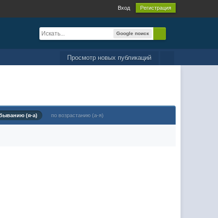
Вход
Регистрация
Google поиск
Просмотр новых публикаций
быванию (я-а)
по возрастанию (а-я)