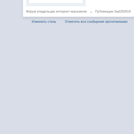
Форум владельцев интернет-магазинов
→
Публикации Sad250919
Изменить стиль
Отметить все сообщения прочитанными