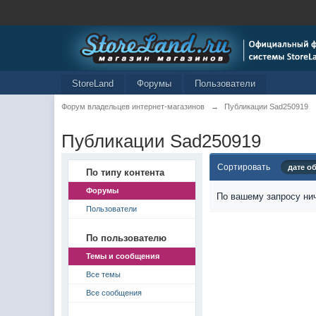
StoreLand
Форумы
Пользователи
Форум владельцев интернет-магазинов
→
Публикации Sad250919
Публикации Sad250919
Сортировать
дате о
По типу контента
Форумы
По вашему запросу нич
Пользователи
По пользователю
Темы и сообщения
Все темы
Все сообщения