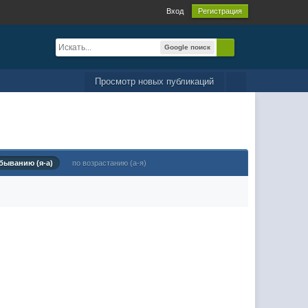
Вход
Регистрация
Google поиск
Просмотр новых публикаций
быванию (я-а)
по возрастанию (а-я)