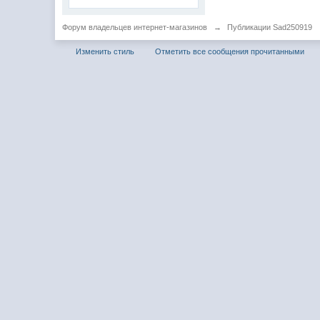
Форум владельцев интернет-магазинов
→
Публикации Sad250919
Изменить стиль
Отметить все сообщения прочитанными