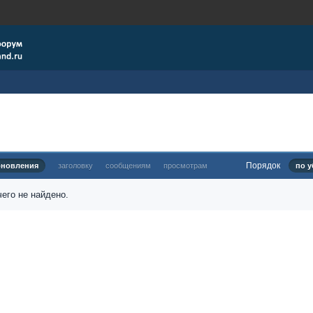
Порядок
бновления
заголовку
сообщениям
просмотрам
по у
его не найдено.