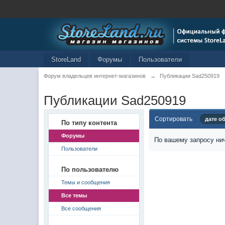
StoreLand
Форумы
Пользователи
Форум владельцев интернет-магазинов
→
Публикации Sad250919
Публикации Sad250919
Сортировать
дате о
По типу контента
Форумы
По вашему запросу нич
Пользователи
По пользователю
Темы и сообщения
Все темы
Все сообщения