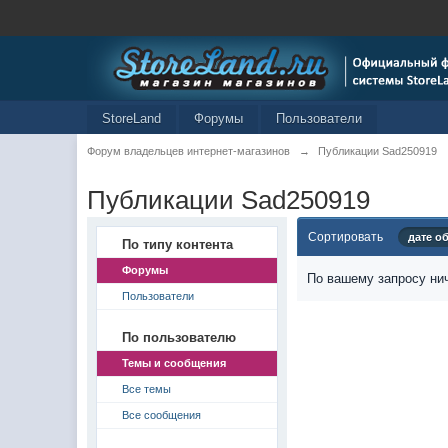
StoreLand
Форумы
Пользователи
Форум владельцев интернет-магазинов
→
Публикации Sad250919
Публикации Sad250919
Сортировать
дате о
По типу контента
Форумы
По вашему запросу нич
Пользователи
По пользователю
Темы и сообщения
Все темы
Все сообщения