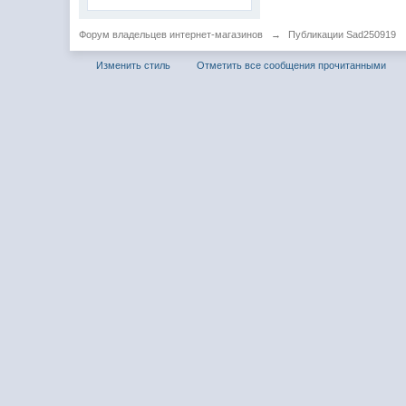
Форум владельцев интернет-магазинов
→
Публикации Sad250919
Изменить стиль
Отметить все сообщения прочитанными