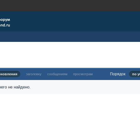
Порядок
бновления
заголовку
сообщениям
просмотрам
по у
его не найдено.