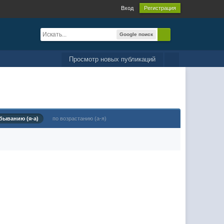
Вход
Регистрация
Google поиск
Просмотр новых публикаций
быванию (я-а)
по возрастанию (а-я)