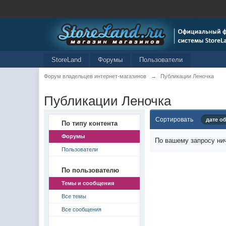
StoreLand
Форумы
Пользователи
Форум владельцев интернет-магазинов
→
Публикации Леночка
Публикации Леночка
Сортировать
дате о
По типу контента
Форумы
По вашему запросу нич
Пользователи
По пользователю
Темы и сообщения
Все темы
Все сообщения