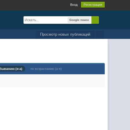
Вход
Регистрация
Google поиск
Просмотр новых публикаций
быванию (я-а)
по возрастанию (а-я)