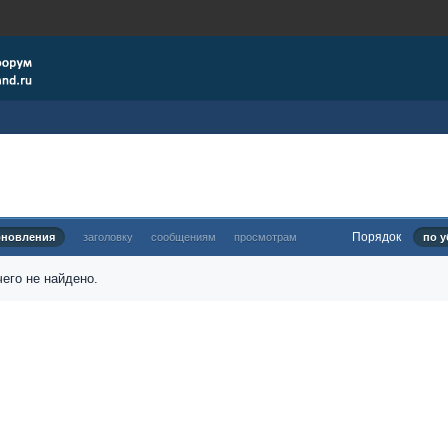
Порядок
бновления
заголовку
сообщениям
просмотрам
по у
его не найдено.