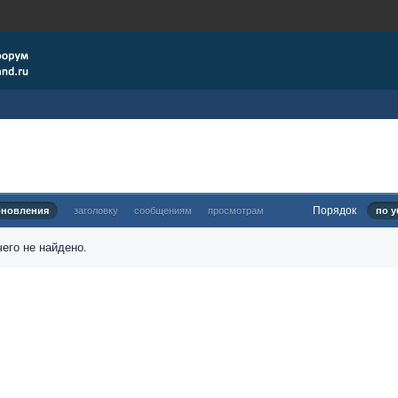
Порядок
бновления
заголовку
сообщениям
просмотрам
по у
его не найдено.