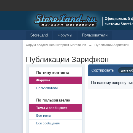
StoreLand
Форумы
Пользователи
Форум владельцев интернет-магазинов
→
Публикации Зарифжон
Публикации Зарифжон
Сортировать
дате о
По типу контента
Форумы
По вашему запросу нич
Пользователи
По пользователю
Темы и сообщения
Все темы
Все сообщения