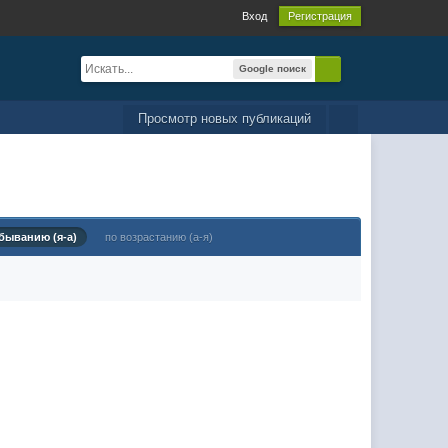
Вход
Регистрация
Google поиск
Просмотр новых публикаций
быванию (я-а)
по возрастанию (а-я)