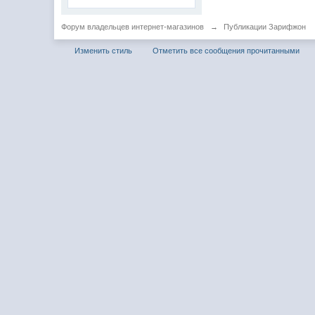
Форум владельцев интернет-магазинов
→
Публикации Зарифжон
Изменить стиль
Отметить все сообщения прочитанными