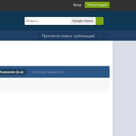
Вход
Регистрация
Google поиск
Просмотр новых публикаций
быванию (я-а)
по возрастанию (а-я)