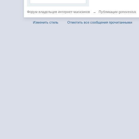
Форум владельцев интернет-магазинов
→
Публикации gonovestus
Изменить стиль
Отметить все сообщения прочитанными