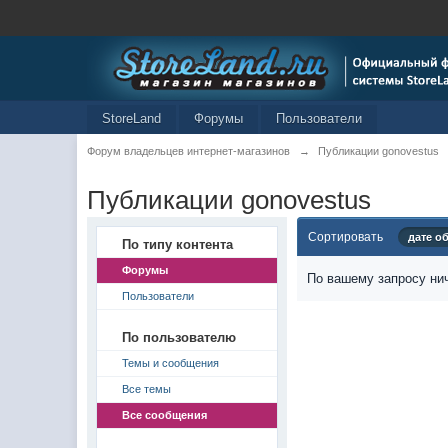
StoreLand
Форумы
Пользователи
Форум владельцев интернет-магазинов
→
Публикации gonovestus
Публикации gonovestus
Сортировать
дате о
По типу контента
Форумы
По вашему запросу нич
Пользователи
По пользователю
Темы и сообщения
Все темы
Все сообщения