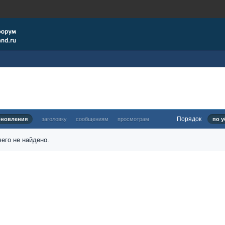
Порядок
бновления
заголовку
сообщениям
просмотрам
по у
его не найдено.